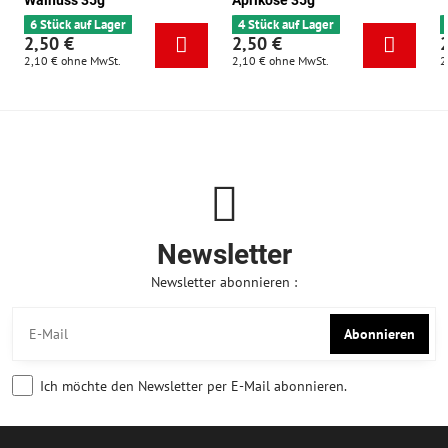
Walnuss 35g
Aprikose 35g
6 Stück auf Lager
4 Stück auf Lager
2,50 €
2,50 €
2,10 €
ohne MwSt.
2,10 €
ohne MwSt.
2
Newsletter
Newsletter abonnieren :
Abonnieren
Ich möchte den Newsletter per E-Mail abonnieren.