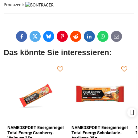
Produzent:
Facebook
Twitter
Bluesky
Pinterest
Reddit
LinkedIn
WhatsApp
E-
mail
Das könnte Sie interessieren:
NAMEDSPORT Energieriegel
NAMEDSPORT Energieriegel
N
Total Energy Cranberry-
Total Energy Schokolade-
T