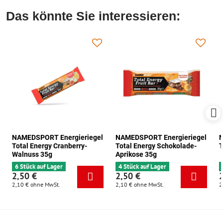
Das könnte Sie interessieren:
NAMEDSPORT Energieriegel
NAMEDSPORT Energieriegel
N
Total Energy Cranberry-
Total Energy Schokolade-
T
Walnuss 35g
Aprikose 35g
6 Stück auf Lager
4 Stück auf Lager
2,50 €
2,50 €
2,10 €
ohne MwSt.
2,10 €
ohne MwSt.
2