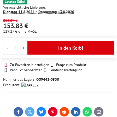
Letztes Stück
Voraussichtliche Lieferung:
Dienstag
11.8.2026 −
Donnerstag
13.8.2026
203,29 €
153,83 €
129,27 €
ohne MwSt.
In den Korb!
Zu Favoriten hinzufügen
Frage zum Produkt
Produkt beobachten
Sendungsverfolgung
Nummer des Lagers:
OO9442-0538
Produzent:
Facebook
Twitter
Bluesky
Pinterest
Reddit
LinkedIn
WhatsApp
E-
mail