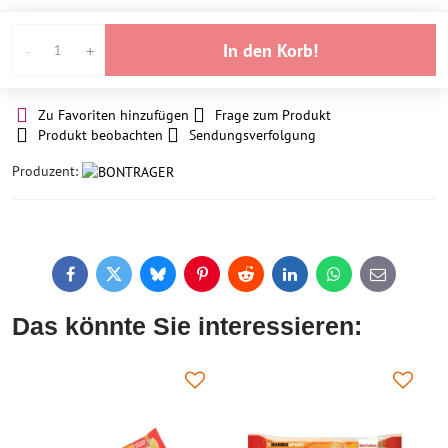
In den Korb!
Zu Favoriten hinzufügen
Frage zum Produkt
Produkt beobachten
Sendungsverfolgung
Produzent:
Facebook
Twitter
Bluesky
Pinterest
Reddit
LinkedIn
WhatsApp
E-
mail
Das könnte Sie interessieren: