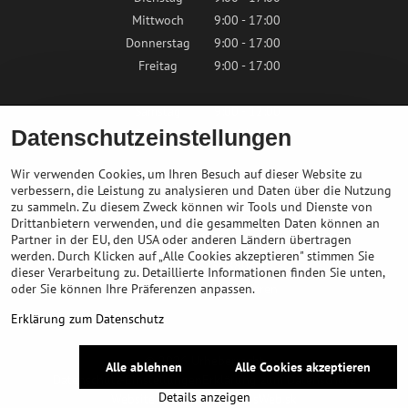
Mittwoch
9:00 - 17:00
Donnerstag
9:00 - 17:00
Freitag
9:00 - 17:00
Samstag
9:00 - 12:00
Datenschutzeinstellungen
Sonntag
Geschlossen
Wir verwenden Cookies, um Ihren Besuch auf dieser Website zu
verbessern, die Leistung zu analysieren und Daten über die Nutzung
zu sammeln. Zu diesem Zweck können wir Tools und Dienste von
Kontaktieren Sie uns
Drittanbietern verwenden, und die gesammelten Daten können an
Partner in der EU, den USA oder anderen Ländern übertragen
info@bikepeak.de
werden. Durch Klicken auf „Alle Cookies akzeptieren" stimmen Sie
+436764858804
dieser Verarbeitung zu. Detaillierte Informationen finden Sie unten,
oder Sie können Ihre Präferenzen anpassen.
Zum Geschäft navigieren
Erklärung zum Datenschutz
©
2026
Urheberrecht
Alle ablehnen
Alle Cookies akzeptieren
Datenschutz-Einstellungen
Erklärung zum Datenschutz
Details anzeigen
Website erstellt mit:
BiznisWeb.sk