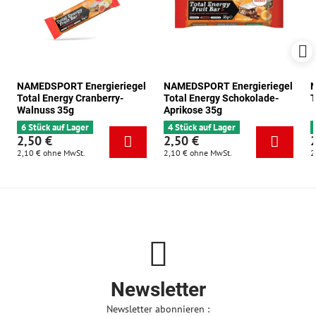
NAMEDSPORT Energieriegel
NAMEDSPORT Energieriegel
N
Total Energy Cranberry-
Total Energy Schokolade-
T
Walnuss 35g
Aprikose 35g
6 Stück auf Lager
4 Stück auf Lager
2,50 €
2,50 €
2,10 €
ohne MwSt.
2,10 €
ohne MwSt.
2
Newsletter
Newsletter abonnieren :