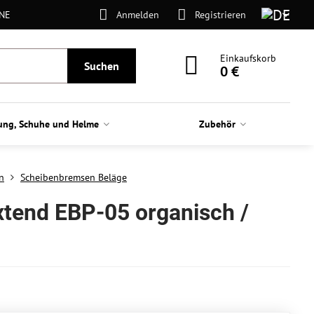
ONE
Anmelden
Registrieren
Einkaufskorb
Suchen
0 €
ung, Schuhe und Helme
Zubehör
n
Scheibenbremsen Beläge
tend EBP-05 organisch /