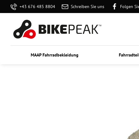
+43 676 485 8804
Schreiben Sie uns
Folgen Si
MAAP Fahrradbekleidung
Fahrradtei