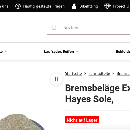
e uns
Häufig gestellte Fragen
Bikefitting
Project 
le
Laufräder, Reifen
Bekleid
Startseite
Fahrradteile
Bremse
Bremsbeläge Ex
Hayes Sole,
Nicht auf Lager