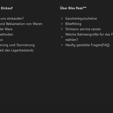
 Einkauf
Über Bike Peak™
uns einkaufen?
Geschenkgutscheine
und Reklamation von Waren
Bikefitting
der Ware
Shimano service center
ethoden
Welche Rahmengröße für das F
us
wählen?
erung und Stornierung
Häufig gestellte Fragen(FAQ)
eit des Lagerbestands