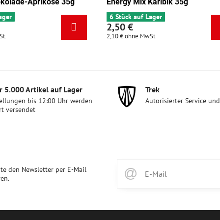
nergy Mix Karibik 35g
Energy Mix Tango 35
6 Stück auf Lager
5 Stück auf Lager
,50 €
2,50 €
,10 €
ohne MwSt.
2,10 €
ohne MwSt.
 5​.000 Artikel auf Lager
Trek
ellungen bis 12:00 Uhr werden
Autorisierter Service un
rt versendet
te den Newsletter per E-Mail
en.