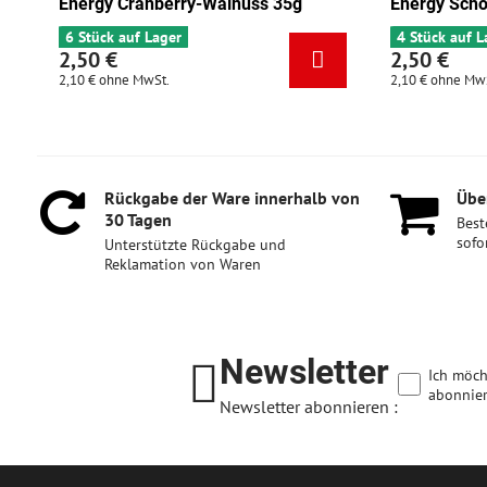
uss 35g
Energy Schokolade-Aprikose 35g
E
4 Stück auf Lager
2,50 €
2
2,10 €
ohne MwSt.
2
Rückgabe der Ware innerhalb von
Über
30 Tagen
Best
sofo
Unterstützte Rückgabe und
Reklamation von Waren
Newsletter
Ich möch
abonnier
Newsletter abonnieren :