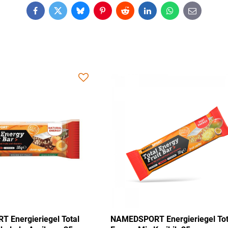
Facebook
Twitter
Bluesky
Pinterest
Reddit
LinkedIn
WhatsApp
E-
mail
AMEDSPORT Energieriegel Total
NAMEDSPORT Energie