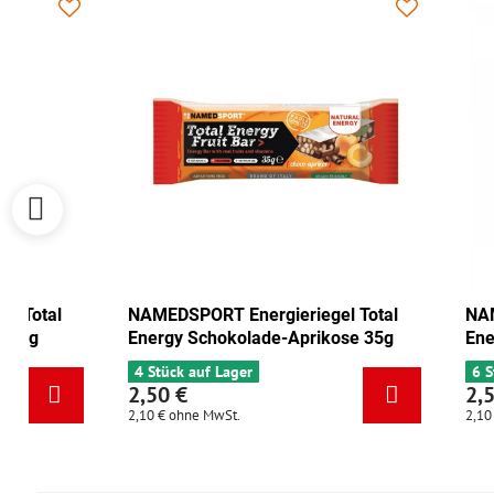
ORT Energieriegel Total
NAMEDSPORT Energieriegel
Cranberry-Walnuss 35g
Energy Schokolade-Aprikos
auf Lager
4 Stück auf Lager
2,50 €
e MwSt.
2,10 €
ohne MwSt.