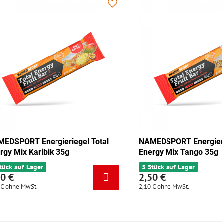
 Total
NAMEDSPORT Energieriegel Total
NAME
e 35g
Energy Mix Karibik 35g
Energ
6 Stück auf Lager
5 Stü
2,50 €
2,50
2,10 €
ohne MwSt.
2,10 €