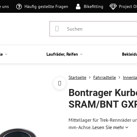
e uns
Häufig gestellte Fragen
Bikefitting
Project 
le
Laufräder, Reifen
Bekleid
Startseite
Fahrradteile
Innenl
Bontrager Kurb
SRAM/BNT GX
Mittellager für Trek-Rennräder 
mm-Achse.
Lesen Sie mehr