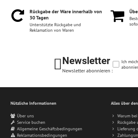
Rückgabe der Ware innerhalb von
Über
30 Tagen
Best
sofo
Unterstützte Rückgabe und
Reklamation von Waren
Newsletter
Ich möch
abonnier
Newsletter abonnieren :
Nützliche Informationen
Alles über den
Über uns
Warum bei 
Service buchen
Rückgabe 
Allgemeine Geschäftsbedingungen
Lieferung 
Reklamationsbedingungen
Zahlungsm