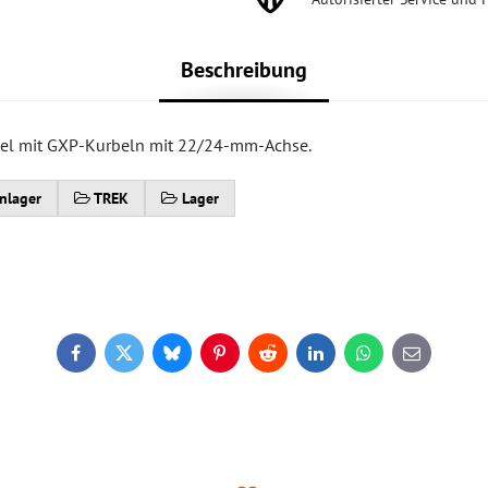
Beschreibung
ibel mit GXP-Kurbeln mit 22/24-mm-Achse.
nlager
TREK
Lager
Facebook
Twitter
Bluesky
Pinterest
Reddit
LinkedIn
WhatsApp
E-
mail