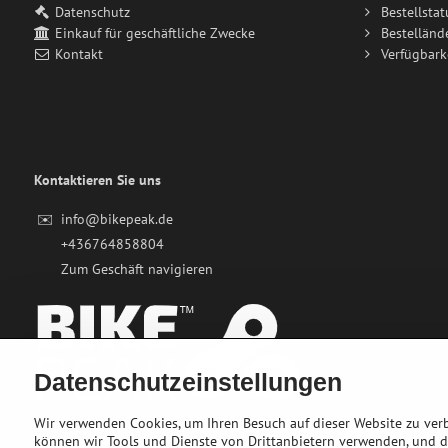
Datenschutz
Bestellstat
Einkauf für geschäftliche Zwecke
Bestelländ
Kontakt
Verfügbark
Kontaktieren Sie uns
✉️
info@bikepeak.de
+436764858804
Zum Geschäft navigieren
Datenschutzeinstellungen
Wir verwenden Cookies, um Ihren Besuch auf dieser Website zu ver
können wir Tools und Dienste von Drittanbietern verwenden, und 