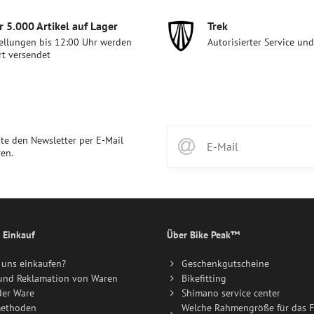
 5​.000 Artikel auf Lager
Trek
ellungen bis 12:00 Uhr werden
Autorisierter Service un
rt versendet
te den Newsletter per E-Mail
en.
 Einkauf
Über Bike Peak™
uns einkaufen?
Geschenkgutscheine
und Reklamation von Waren
Bikefitting
der Ware
Shimano service center
ethoden
Welche Rahmengröße für das F