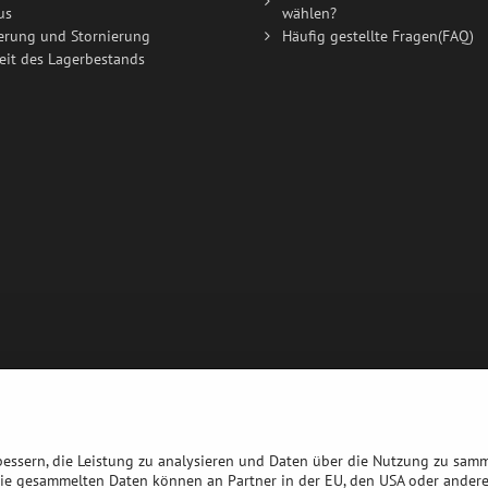
us
wählen?
erung und Stornierung
Häufig gestellte Fragen(FAQ)
eit des Lagerbestands
bessern, die Leistung zu analysieren und Daten über die Nutzung zu sam
die gesammelten Daten können an Partner in der EU, den USA oder ander