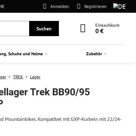
ONE
Anmelden
Registrieren
Einkaufskorb
Suchen
0 €
ung, Schuhe und Helme
Zubehör
ager
TREK
Lager
ellager Trek BB90/95
P
und Mountainbikes. Kompatibel mit GXP-Kurbeln mit 22/24-