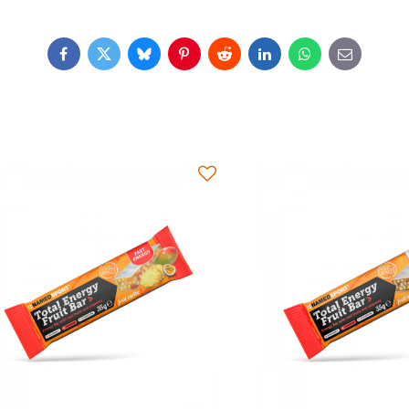
Facebook
Twitter
Bluesky
Pinterest
Reddit
LinkedIn
WhatsApp
E-
mail