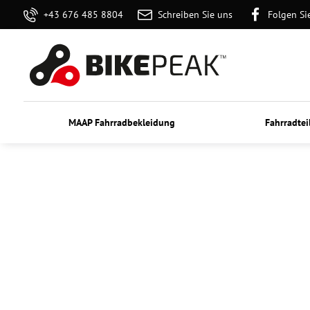
+43 676 485 8804
Schreiben Sie uns
Folgen Si
MAAP Fahrradbekleidung
Fahrradtei