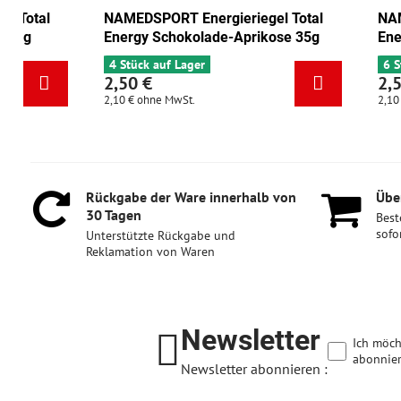
NAMEDSPORT Energieriegel Total
NAMEDSPORT 
Energy Cranberry-Walnuss 35g
Energy Scho
6 Stück auf Lager
4 Stück auf L
2,50 €
2,50 €
2,10 €
ohne MwSt.
2,10 €
ohne MwS
Rückgabe der Ware innerhalb von
Über
30 Tagen
Best
sofo
Unterstützte Rückgabe und
Reklamation von Waren
Newsletter
Ich möch
abonnier
Newsletter abonnieren :