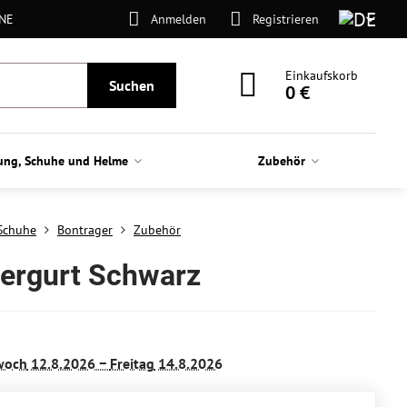
ONE
Anmelden
Registrieren
Einkaufskorb
Suchen
0 €
ung, Schuhe und Helme
Zubehör
Schuhe
Bontrager
Zubehör
nergurt Schwarz
woch
12.8.2026 −
Freitag
14.8.2026