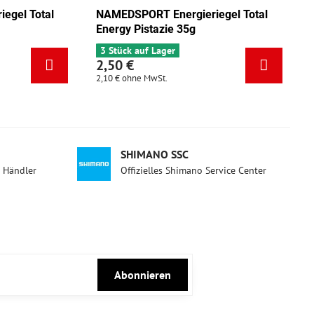
al
NAMEDSPORT Energieriegel Total
NAMEDSPO
Energy Mix Tango 35g
Energy Pi
5 Stück auf Lager
3 Stück au
2,50 €
2,50 €
2,10 €
ohne MwSt.
2,10 €
ohne 
SHIMANO SSC
d Händler
Offizielles Shimano Service Center
Abonnieren