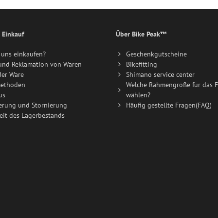
 Einkauf
Über Bike Peak™
uns einkaufen?
Geschenkgutscheine
und Reklamation von Waren
Bikefitting
der Ware
Shimano service center
ethoden
Welche Rahmengröße für das F
us
wählen?
erung und Stornierung
Häufig gestellte Fragen(FAQ)
eit des Lagerbestands