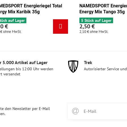
Energieriegel Total
NAMEDSPORT Energieriegel Tot
kolade-Aprikose 35g
Energy Mix Karibik 35g
ager
6 Stück auf Lager
2,50 €
t.
2,10 €
ohne MwSt.
 5​.000 Artikel auf Lager
Trek
ellungen bis 12:00 Uhr werden
Autorisierter Service un
rt versendet
te den Newsletter per E-Mail
en.