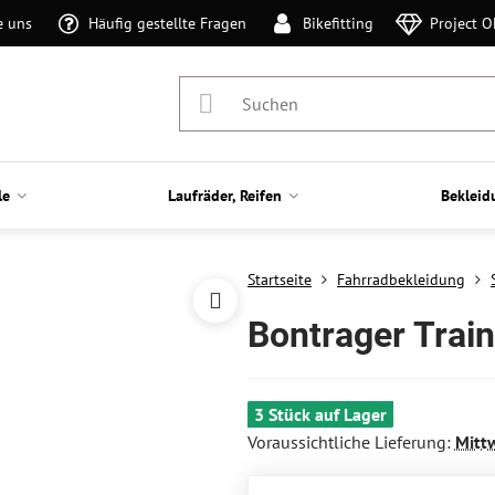
e uns
Häufig gestellte Fragen
Bikefitting
Project 
le
Laufräder, Reifen
Bekleid
Startseite
Fahrradbekleidung
Bontrager Trai
3 Stück auf Lager
Voraussichtliche Lieferung:
Mitt