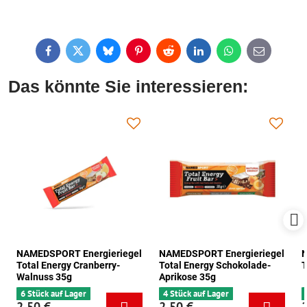
Facebook
Twitter
Bluesky
Pinterest
Reddit
LinkedIn
WhatsApp
E-
mail
Das könnte Sie interessieren:
NAMEDSPORT Energieriegel
NAMEDSPORT Energieriegel
N
Total Energy Cranberry-
Total Energy Schokolade-
T
Walnuss 35g
Aprikose 35g
6 Stück auf Lager
4 Stück auf Lager
2,50 €
2,50 €