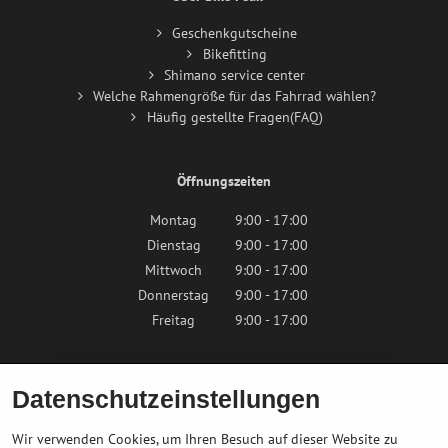
Geschenkgutscheine
Bikefitting
Shimano service center
Welche Rahmengröße für das Fahrrad wählen?
Häufig gestellte Fragen(FAQ)
Öffnungszeiten
Montag
9:00 - 17:00
Dienstag
9:00 - 17:00
Mittwoch
9:00 - 17:00
Donnerstag
9:00 - 17:00
Freitag
9:00 - 17:00
Samstag
9:00 - 12:00
Datenschutzeinstellungen
Sonntag
Geschlossen
Wir verwenden Cookies, um Ihren Besuch auf dieser Website zu