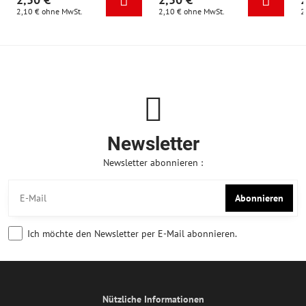
2,10 €
ohne MwSt.
2,10 €
ohne MwSt.
2
Newsletter
Newsletter abonnieren :
Abonnieren
Ich möchte den Newsletter per E-Mail abonnieren.
Nützliche Informationen